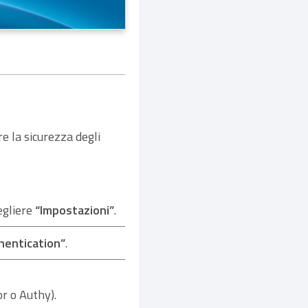
e la sicurezza degli
cegliere
“Impostazioni”
.
hentication”
.
r o Authy).