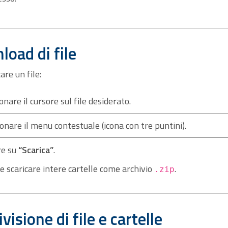
oad di file
are un file:
onare il cursore sul file desiderato.
onare il menu contestuale (icona con tre puntini).
re su
“Scarica”
.
le scaricare intere cartelle come archivio
.
.zip
visione di file e cartelle