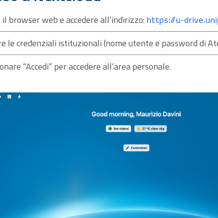
 il browser web e accedere all’indirizzo:
https://u-drive.unip
re le credenziali istituzionali (nome utente e password di At
onare “Accedi” per accedere all’area personale.