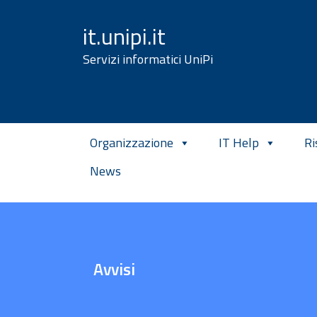
Vai al contenuto
it.unipi.it
Servizi informatici UniPi
Organizzazione
IT Help
Ri
News
Avvisi