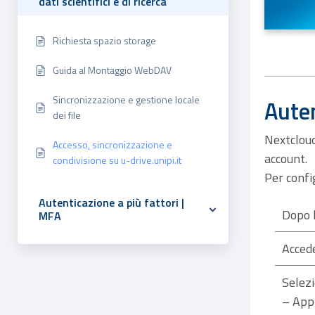
dati scientifici e di ricerca
Richiesta spazio storage
Guida al Montaggio WebDAV
Sincronizzazione e gestione locale
Auten
dei file
Nextcloud
Accesso, sincronizzazione e
account.
condivisione su u-drive.unipi.it
Per confi
Autenticazione a più fattori |
Dopo l
MFA
Acced
Selezi
– Appl