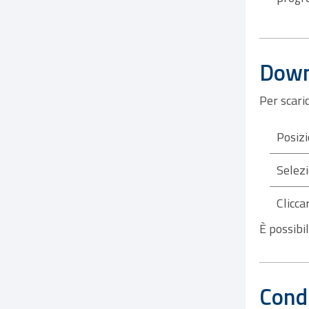
Downl
Per scaric
Posizi
Selezi
Clicca
È possibi
Condi