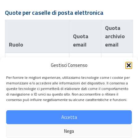
Quote per caselle di posta elettronica
Quota
Quota
archivio
Ruolo
email
email
Personale
100 GB
100 GB
Gestisci Consenso
Studenti | Dottorandi |
20 GB
0 GB
Per fornire le migliori esperienze, utilizziamo tecnologie come i cookie per
memorizzare e/o accedere alle informazioni del dispositivo. Il consenso a
Specializzandi |
queste tecnologie ci permetterà di elaborare dati come il comportamento
Assegnisti | Borsisti |
di navigazione o ID unici su questo sito. Non acconsentire o ritirare il
consenso può influire negativamente su alcune caratteristiche e funzioni.
Contrattisti di Ricerca
Accetta
Default
5 GB
0 GB
Nega