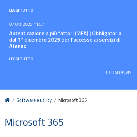
LEGGI TUTTO
07 Ott 2025 11:57
Autenticazione a più fattori (MFA) | Obbligatoria
dal 1° dicembre 2025 per l’accesso ai servizi di
Ateneo
LEGGI TUTTO
TUTTI GLI AVVISI
Home
Software e utility
Microsoft 365
Microsoft 365