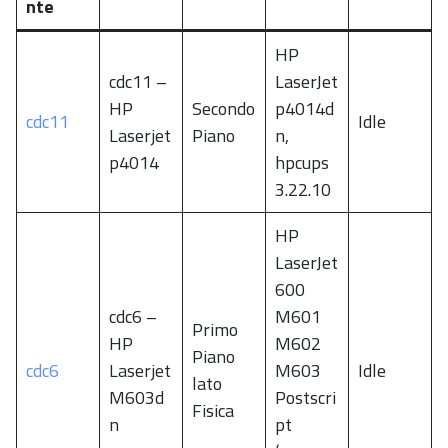
nte
HP
cdc11 –
LaserJet
HP
Secondo
p4014d
cdc11
Idle
Laserjet
Piano
n,
p4014
hpcups
3.22.10
HP
LaserJet
600
cdc6 –
M601
Primo
HP
M602
Piano
cdc6
Laserjet
M603
Idle
lato
M603d
Postscri
Fisica
n
pt