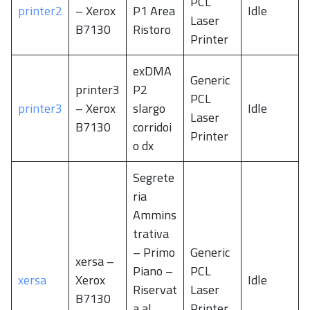
PCL
printer2
– Xerox
P1 Area
Idle
Laser
B7130
Ristoro
Printer
exDMA
Generic
printer3
P2
PCL
printer3
– Xerox
slargo
Idle
Laser
B7130
corridoi
Printer
o dx
Segrete
ria
Ammins
trativa
– Primo
Generic
xersa –
Piano –
PCL
xersa
Xerox
Idle
Riservat
Laser
B7130
a al
Printer