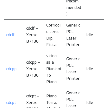
(recom
mended
)
Corridoi
Generic
cdclf –
o verso
PCL
cdclf
Xerox
Idle
Dip.
Laser
B7130
Fisica
Printer
vicino
Generic
cdcpp –
sala
PCL
cdcpp
Xerox
Riunioni
Idle
Laser
B7130
1o
Printer
Piano
Generic
cdcpt –
Piano
PCL
cdcpt
Xerox
Terra,
Idle
Laser