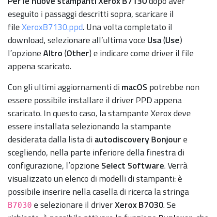
Per le nuove stampanti Xerox B7130
dopo aver
eseguito i passaggi descritti sopra, scaricare il
file
XeroxB7130.ppd
. Una volta completato il
download, selezionare all’ultima voce
Usa
(
Use
)
l’opzione
Altro
(
Other
) e indicare come driver il file
appena scaricato.
Con gli ultimi aggiornamenti di
macOS
potrebbe non
essere possibile installare il driver PPD appena
scaricato. In questo caso, la stampante Xerox deve
essere installata selezionando la stampante
desiderata dalla lista di
autodiscovery Bonjour
e
scegliendo, nella parte inferiore della finestra di
configurazione, l’opzione
Select Software
. Verrà
visualizzato un elenco di modelli di stampanti: è
possibile inserire nella casella di ricerca la stringa
e selezionare il driver
Xerox B7030
. Se
B7030