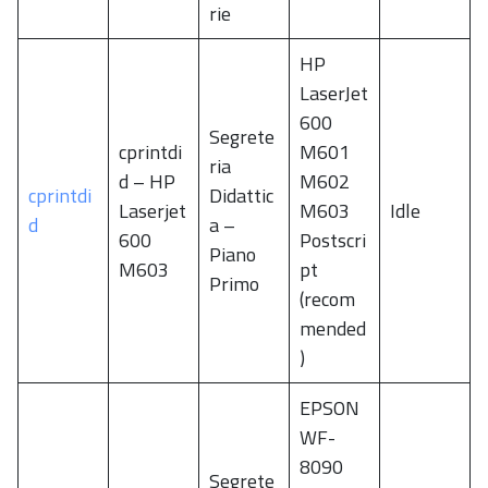
rie
HP
LaserJet
600
Segrete
cprintdi
M601
ria
d – HP
M602
cprintdi
Didattic
Laserjet
M603
Idle
d
a –
600
Postscri
Piano
M603
pt
Primo
(recom
mended
)
EPSON
WF-
8090
Segrete