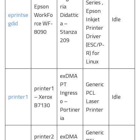
Series ,
Epson
ria
Epson
eprintse
WorkFo
Didattic
Inkjet
Idle
gdid
rce WF-
a –
Printer
8090
Stanza
Driver
209
(ESC/P-
R) for
Linux
exDMA
PT
Generic
printer1
Ingress
PCL
printer1
– Xerox
Idle
o –
Laser
B7130
Portiner
Printer
ia
Generic
printer2
exDMA